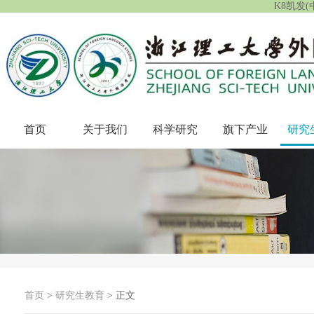
K8凯发
首页
关于我们
科学研究
旗下产业
研究
首页
>
研究生教育
> 正文