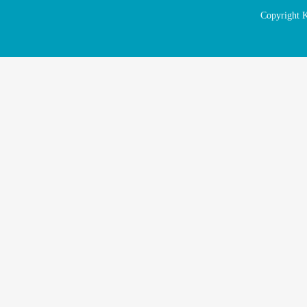
Copyrigh