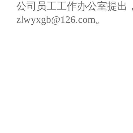
公司员工工作办公室提出，联
zlwyxgb@126.com
。
K8员工
2021年