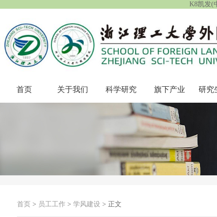
K8凯发
首页
关于我们
科学研究
旗下产业
研究
首页
>
员工工作
>
学风建设
> 正文