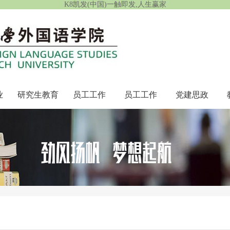
K8凯发(中国)一触即发,人生赢家
业
研究生教育
员工工作
员工工作
党建思政