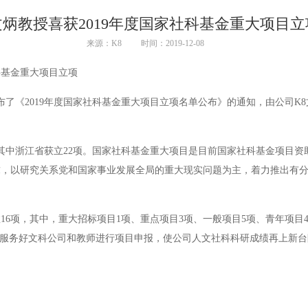
文炳教授喜获2019年度国家社科基金重大项目立
来源：K8
时间：2019-12-08
科基金重大项目立项
布了《2019年度国家社科基金重大项目立项名单公布》的通知，由公司K
项，其中浙江省获立22项。国家社科基金重大项目是目前国家社科基金项目
求，以研究关系党和国家事业发展全局的重大现实问题为主，着力推出有
6项，其中，重大招标项目1项、重点项目3项、一般项目5项、青年项目4
赴服务好文科公司和教师进行项目申报，使公司人文社科科研成绩再上新台