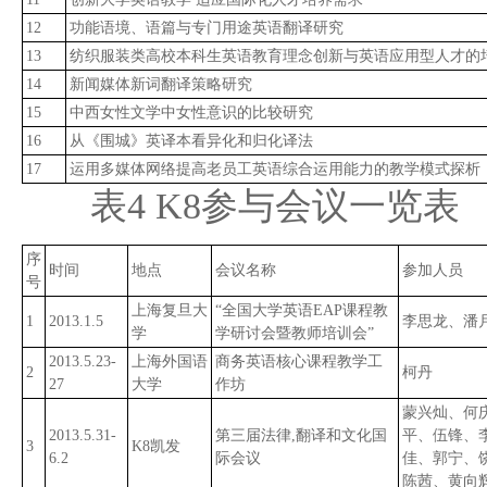
12
功能语境、语篇与专门用途英语翻译研究
13
纺织服装类高校本科生英语教育理念创新与英语应用型人才的
14
新闻媒体新词翻译策略研究
15
中西女性文学中女性意识的比较研究
16
从《围城》英译本看异化和归化译法
17
运用多媒体网络提高老员工英语综合运用能力的教学模式探析
表4 K8参与会议一览表
序
时间
地点
会议名称
参加人员
号
上海复旦大
“全国大学英语EAP课程教
1
2013.1.5
李思龙、潘
学
学研讨会暨教师培训会”
2013.5.23-
上海外国语
商务英语核心课程教学工
2
柯丹
27
大学
作坊
蒙兴灿、何
2013.5.31-
第三届法律,翻译和文化国
平、伍锋、
3
K8凯发
6.2
际会议
佳、郭宁、
陈茜、黄向