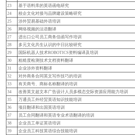
23
基于语料库的英语函电研究
24
校企文化对接与品牌建设策略研究
25
涉外贸易基础外语培训
26
网络视频的法语翻译
27
进出口公司员工商务信函写作培训
28
多元文化共生认识的中日比较研究
29
国际机器人技术ROBOTICS资料编译及培训
30
粗糙度检测技术文档资料翻译
31
企业涉外资料翻译
32
对外商务合同英文写作技巧的培训
33
有关商号、商标名称翻译的培训
34
改善英文超文本广告设计人员多模态交际资源应用能力培训
35
万通员工外经贸英语知识技能培训
36
项目翻译和出国英语培训
37
员工合同翻译和英语专业术语翻译的培训
38
企业员工单证英语培训
39
企业员工科技英语综合技能培训