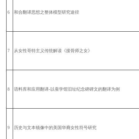
6
和合翻译思想之整体模型研究途径
7
从女性哥特主义传统解读《接骨师之女》
8
语料库和应用翻译-以蚕学馆旧址纪念碑碑文的翻译为例
9
历史与文本镜像中的美国华裔女性符号研究