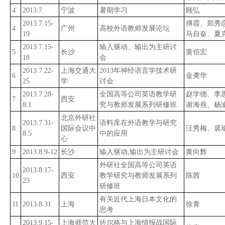
4
2013.7
宁波
暑期学习
顾弘
2013.7.15-
傅霞、郑秀
4
广州
高校外语教师发展论坛
19
马自奋、夏
2013.7.15-
输入驱动、输出为主研讨
5
长沙
黄佰宏
18
会
2013.7.22-
上海交通大
2013年神经语言学技术研
6
金䶮华
25
学
讨会
2013.7.28-
全国高等公司英语教学研
赵学德、李
7
西安
8.1
究与教师发展系列研修班
谢海燕、杨
北京外研社
2013.7.31-
语料库在外语教学与研究
8
国际会议中
汪秀梅、裘
8.5
中的应用
心
9
2013.8.9-12
长沙
输入驱动,输出为主研讨会
黄向辉
外研社全国高等公司英语
2013.8.17-
10
西安
教学研究与教师发展系列
陈茜
23
研修班
有关近代上海日本文化的
11
2013.8.31
上海
徐青
思考
2013.9.15-
上海师范大
佐尔格与上海情报战国际