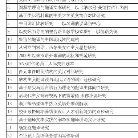
6
阐释学理论与翻译文本研究—以《纳尔逊·曼德拉传》为例
7
基于类比语料库的中美大学英文简介对比研究
8
中日词汇比较研究——以名词的误译为中心
9
以交际为导向的整合语音教学模式探析 - 以德语为例
10
鲁迅的翻译与中国现代性的建构
11
从对立到对话：伍尔夫女性主义思想研究
12
2000年以来汉语外来词的现状和规范研究
13
SNS时代老员工人际交往读本
14
多元事件时间结构的英汉对比研究
15
解构主义翻译观与现代汉语的词汇迁移研究
16
基于哈贝马斯言语行为理论的翻译主体间性研究
17
后现代主义批评视阀下的雷蒙德.卡佛小说研究
18
浙江报纸媒体中热点英语外来词解读
19
校企政协同培养纺织设计人才创新能力的路径研究
20
基于翻译文本实践的阐释学翻译理论实证研究
21
杨宪益翻译研究
22
企业员工英语商务信函写作培训