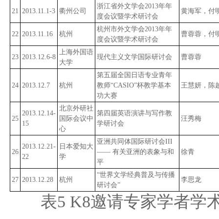
浙江省外文学会2013年年
21
2013.11.1-3
衢州公司
黄海军，付
度会议暨学术研讨会
杭州市外文学会2013年年
22
2013.11.16
杭州
曹蓉蓉，付
度会议暨学术研讨会
上海外国语
23
2013.12.6-8
现代主义文学国际研讨会
曹蓉蓉
大学
第五届全国日语专业青年
24
2013.12.7
杭州
教师“CASIO”杯教学基本
王慧妍，陈
功大赛
北京外研社
2013.12.14-
第四届英语演讲与写作教
25
国际会议中
汪秀梅
15
学研讨会
心
亚洲共同体国际研讨会III
2013.12.21-
日本爱知大
26
—— 有关亚洲的表象与和
徐青
22
学
平
“世界文学经典普及与传播
27
2013.12.28
杭州
李思龙
研讨会”
表5 K8邀请专家学者学