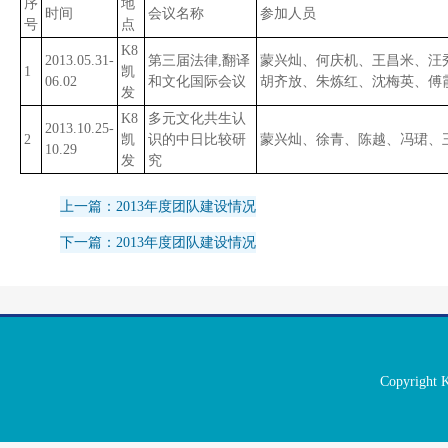
序
地
时间
会议名称
参加人员
号
点
K8
2013.05.31-
第三届法律,翻译
蒙兴灿、何庆机、王昌米、汪
1
凯
06.02
和文化国际会议
胡齐放、朱炼红、沈梅英、傅
发
K8
多元文化共生认
2013.10.25-
2
凯
识的中日比较研
蒙兴灿、徐青、陈越、冯珺、
10.29
发
究
上一篇：2013年度团队建设情况
下一篇：2013年度团队建设情况
Copyrigh