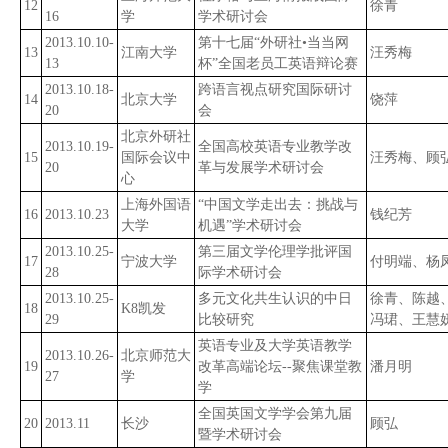
12
徐青
16
学
学术研讨会
2013.10.10-
第十七届“外研社•当当网
13
江南大学
汪秀梅
13
杯”全国老员工英语辩论赛
2013.10.18-
跨语言视点研究国际研讨
14
北京大学
饶萍
20
会
北京外研社
2013.10.19-
全国高校英语专业教学改
15
国际会议中
汪秀梅、顾
20
革与发展学术研讨会
心
上海外国语
“中国文学走出去：挑战与
16
2013.10.23
钱纪芳
大学
机遇”学术研讨会
2013.10.25-
第三届文学伦理学批评国
17
宁波大学
付明端、杨
28
际学术研讨会
2013.10.25-
多元文化共生认识的中日
徐青、陈越
18
K8凯发
29
比较研究
冯珺、王慧
英语专业及大学英语教学
2013.10.26-
北京师范大
19
改革高端论坛--聚焦课堂教
潘月明
27
学
学
全国英国文学学会第九届
20
2013.11
长沙
顾弘
暨学术研讨会