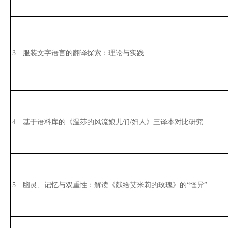
3
服装文字语言的翻译探索：理论与实践
4
基于语料库的《温莎的风流娘儿们/妇人》三译本对比研究
5
幽灵、记忆与双重性：解读《献给艾米莉的玫瑰》的“怪异”