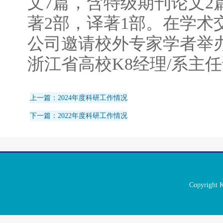
文7篇，含特级期刊论文2
著2部，译著1部。在学术
公司邀请校外专家学者举
浙江省高校K8经理/系主
上一篇：2024年度科研工作情况
下一篇：2022年度科研工作情况
Copyrigh