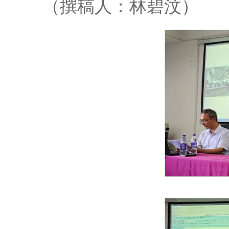
（撰稿人：林碧汶）