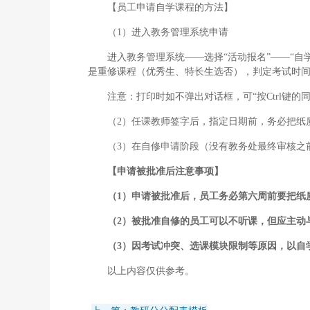
【员工申请自学课程的方法】
（1）进入教务管理系统申请
进入教务管理系统——选择“活动报名”——“
是重修课程（优秀生、特长生选否），判定考试时
注意：打印时如不弹出对话框，可“按Ctrl键
（2）任课教师签字后，指定日期前，务必把纸质
（3）在自修申请阶段（没有教务处最终审核之
【申请被批准后注意事项
】
（
1
）申请被批准后，员工务必第六周前要把纸
（
2
）被批准自修的员工可以不听课，但应主动
（
3
）因考试冲突、选课模块限制等原因，以自
以上内容仅供参考。