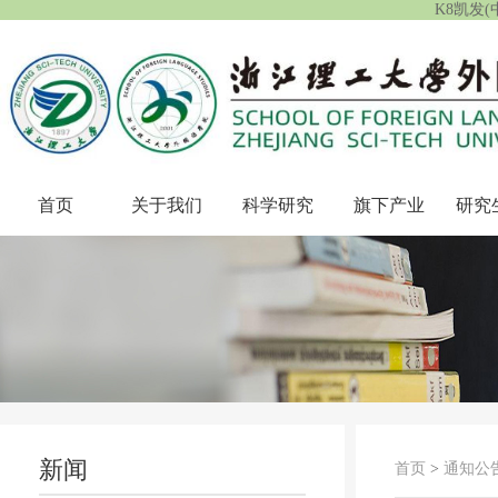
K8凯发
首页
关于我们
科学研究
旗下产业
研究
新闻
首页
>
通知公